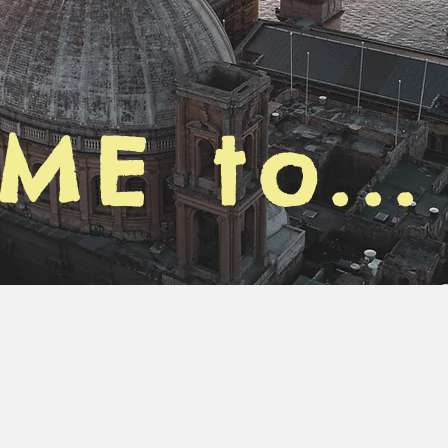
IME to...
r la tua mig