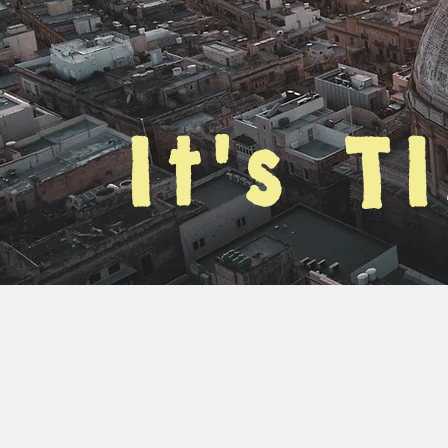
It's T
Pe