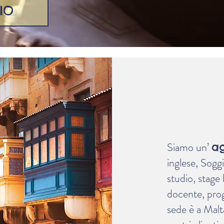
IO
MAL
La tua
Siamo un’
a
inglese, Soggi
studio, stage 
docente, pr
sede è a Malta