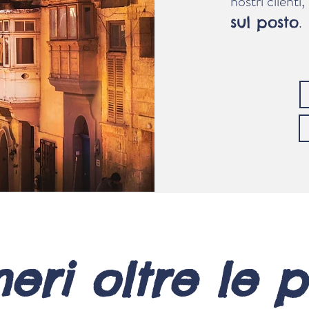
nostri clienti
.
sul posto
eri oltre le 