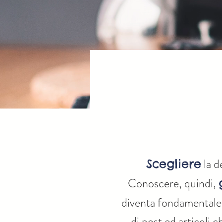
la d
Scegliere
Conoscere, quindi,
diventa fondamentale 
di post ed articoli c