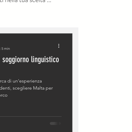
: 5 min
 soggiorno linguistico
erca di un'esperienza
udenti, scegliere Malta per
erco