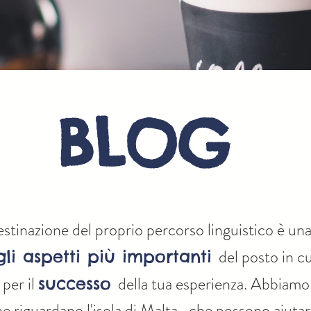
BLOG
estinazione del proprio percorso linguistico è una 
del posto in cu
gli aspetti più importanti
per il
della tua esperienza. Abbiamo
successo
he riguardano l'isola di Malta, che possono aiutarti