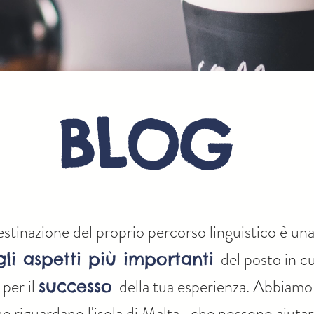
BLOG
estinazione del proprio percorso linguistico è una 
del posto in cu
gli aspetti più importanti
per il
della tua esperienza. Abbiamo
successo
he riguardano l'isola di Malta, che possono aiutarti