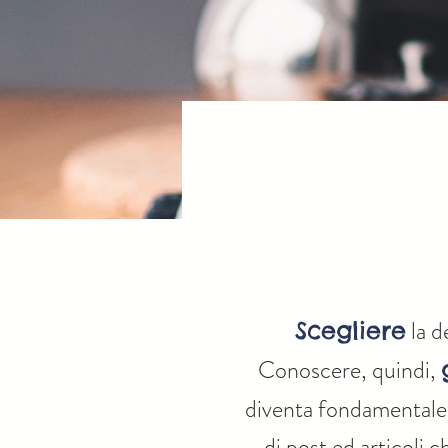
la d
Scegliere
Conoscere, quindi,
diventa fondamentale 
di post ed articoli c