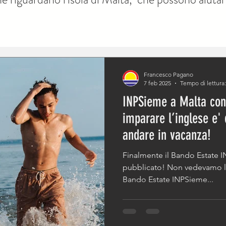
Francesco Pagano
7 feb 2025
Tempo di lettura:
INPSieme a Malta con
imparare l’inglese e'
andare in vacanza!
Finalmente il Bando Estate INPS
pubblicato! Non vedevamo l'
Bando Estate INPSieme...