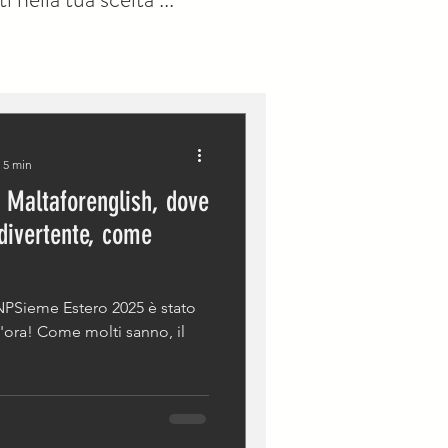
 5 min
 Maltaforenglish, dove
 divertente, come
ieme Estero 2025 è stato
ora! Come molti sanno, il