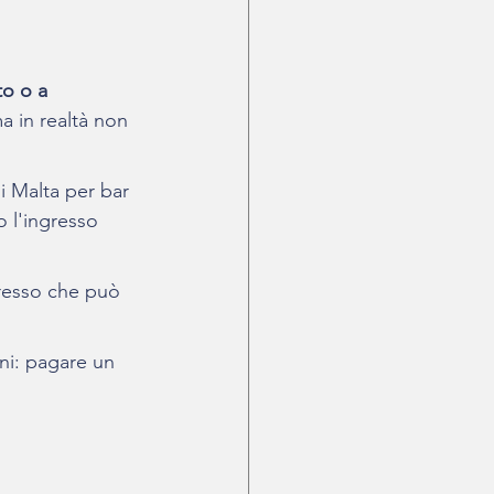
to o a 
a in realtà non 
i Malta per bar 
 l'ingresso 
resso che può 
oni: pagare un 