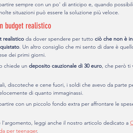
 partire sempre con un po' di anticipo e, quando possibile
 molte situazioni può essere la soluzione più veloce.
n budget realistico
 realistico
 da dover spendere per tutto 
ciò che non è in
quistato
. Un altro consiglio che mi sento di dare è quello
se dei primi giorni.
io chiede un 
deposito cauzionale di 30 euro
, che però ti 
ali, discoteche e cene fuori, i soldi che avevo da parte p
velocemente di quanto immaginassi.
 partire con un piccolo fondo extra per affrontare le spese 
 l'argomento, leggi anche il nostro articolo dedicato a 
Q
da per teenager
.