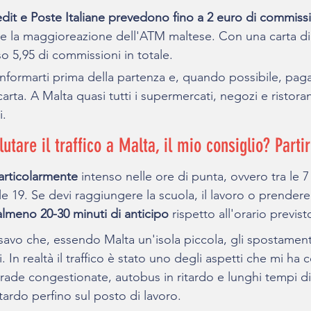
dit e Poste Italiane prevedono fino a 2 euro di commissio
e la maggioreazione dell'ATM maltese. Con una carta di
5,95 di commissioni in totale.
 informarti prima della partenza e, quando possibile, pag
arta. A Malta quasi tutti i supermercati, negozi e ristoran
i.
utare il traffico a Malta, il mio consiglio? Partir
particolarmente 
intenso nelle ore di punta, ovvero tra le 7 
 le 19. Se devi raggiungere la scuola, il lavoro o prender
almeno 20-30 minuti di anticipo 
rispetto all'orario previst
nsavo che, essendo Malta un'isola piccola, gli spostamen
i. In realtà il traffico è stato uno degli aspetti che mi ha c
rade congestionate, autobus in ritardo e lunghi tempi di
itardo perfino sul posto di lavoro.