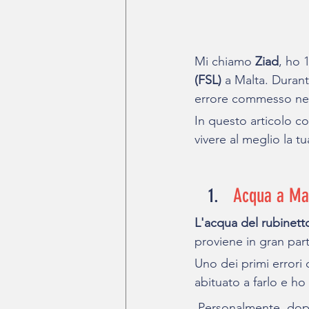
Mi chiamo 
Ziad
, ho 
(FSL)
 a Malta. Duran
errore commesso nei 
In questo articolo co
vivere al meglio la 
Acqua a Malt
L'acqua del rubinett
proviene in gran part
Uno dei primi errori
abituato a farlo e ho
 Personalmente, dopo averla bevuta nei primi giorni, ho preferito passare all'acqua in 