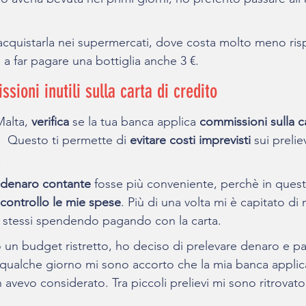
 acquistarla nei supermercati, dove costa molto meno risp
a far pagare una bottiglia anche 3 €.
sioni inutili sulla carta di credito
Malta, 
verifica 
se la tua banca applica 
commissioni sulla ca
.  Questo ti permette di 
evitare costi imprevisti 
sui preliev
 
denaro contante
 fosse più conveniente, perchè in que
 controllo le mie spese
. Più di una volta mi è capitato di
i stessi spendendo pagando con la carta. 
 un budget ristretto, ho deciso di prelevare denaro e p
qualche giorno mi sono accorto che la mia banca applic
avevo considerato. Tra piccoli prelievi mi sono ritrovat