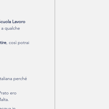
cuola Lavoro 
 a qualche 
tire
, così potrai 
italiana perché 
Prato ero 
alta.