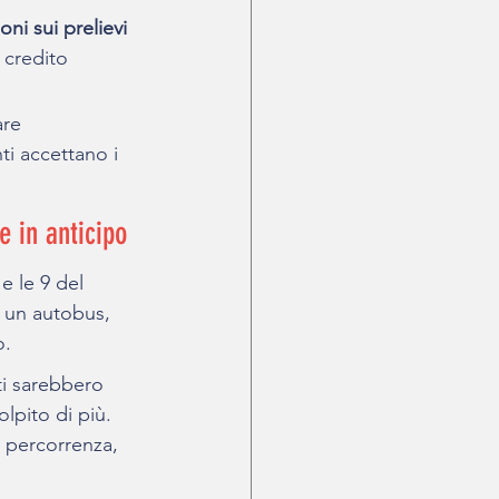
ni sui prelievi 
 credito 
are 
ti accettano i 
e in anticipo
e le 9 del 
e un autobus, 
o.
ti sarebbero 
olpito di più. 
 percorrenza, 