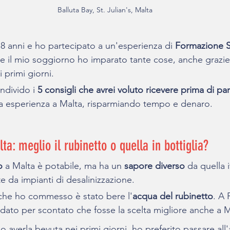
Balluta Bay, St. Julian's, Malta
18 anni e ho partecipato a un'esperienza di 
Formazione S
te il mio soggiorno ho imparato tante cose, anche grazie
primi giorni.
ndivido i 
5 consigli che avrei voluto ricevere prima di par
tua esperienza a Malta, risparmiando tempo e denaro.
a: meglio il rubinetto o quella in bottiglia?
o
 a Malta è potabile, ma ha un
 sapore diverso
 da quella 
e da impianti di desalinizzazione. 
 che ho commesso è stato bere l'
acqua del rubinetto
. A 
 dato per scontato che fosse la scelta migliore anche a M