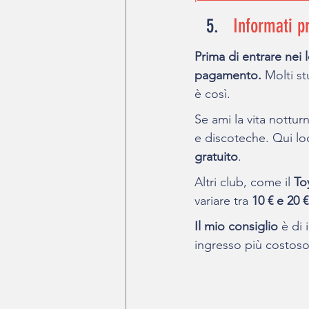
Informati p
Prima di entrare nei l
pagamento.
 Molti s
è così.
Se ami la vita nottur
e discoteche. Qui lo
gratuito
.
Altri club, come il 
To
variare tra 
10 € e 20 €
Il mio consiglio
 è di
ingresso più costoso 