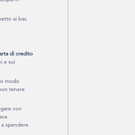
etto ai bar, 
rta di credito 
i e sui 
sto modo 
 non tenere 
agare con 
ava 
o a spendere 