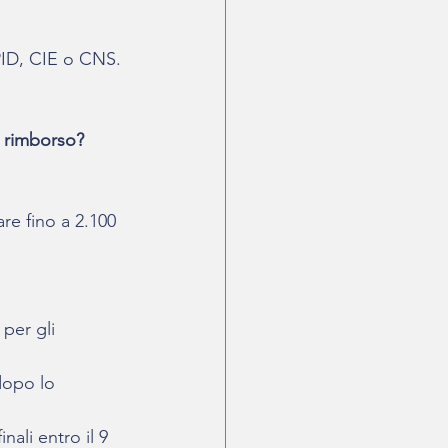
PID, CIE o CNS.
l rimborso?
re fino a 2.100 
per gli 
dopo lo 
nali entro il 9 