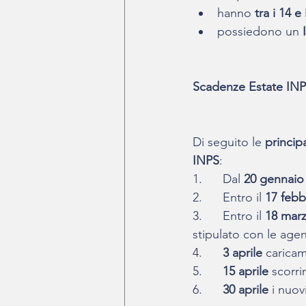
hanno 
tra i 14 e
possiedono un 
Scadenze Estate INP
Di seguito le 
princip
INPS
:
1.      Dal
 20 gennaio
2.      Entro il 
17 febb
3.      Entro il 
18 mar
stipulato con le agen
4.      
3 aprile
 carica
5.      
15 aprile
 scorr
6.      
30 aprile
 i nuo