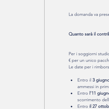
La domanda va presen
Quanto sarà il contr
Per i soggiorni studi
€ per un unico pacche
Le date per i rimbors
Entro il 
3 giugno
ammessi in prim
Entro 
l’11 giug
scorrimento dell
Entro 
il 27 otto