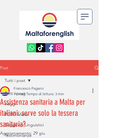
Post
Tutti i post
Francesco Pagano
Tutti i post
19 mag
Tempo di lettura: 3 min
Assistenza sanitaria a Malta per
viaggi
italiani: serve solo la tessera
PCTO Malta
sanitaria?
Soggiorni Linguistici
Aggiornamento:
29 giu
Testimonianze