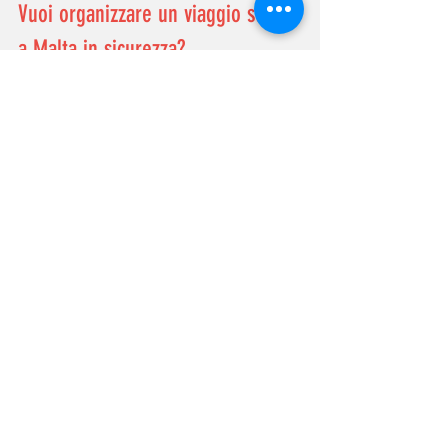
Vuoi organizzare un viaggio studio 
a Malta in sicurezza?
Noi di 
Maltaforenglish
 possiamo 
aiutarti a organizzare un viaggio studio 
in sicurezza offrendo pacchetti all 
inclusive che comprendono:
il corso di inglese più adatto;
l’alloggio migliore;
la soluzione assicurativa 
consigliata per il tuo soggiorno.
il nostro supporto a Malta h24
Se stai pensando di studiare inglese 
all’estero e vuoi capire quale soluzione è 
più adatta a te, 
contattaci 
su 
WhatsApp
, 
fai un 
preventivo gratuito
 oppure seguici 